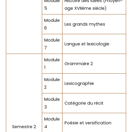
Module
Histoire des idées (moyen-
5
age XVIIème siècle)
Module
Les grands mythes
6
Module
Langue et lexicologie
7
Module
Grammaire 2
1
Module
Lexicographie
2
Module
Catégorie du récit
3
Module
Poésie et versification
Semestre 2
4