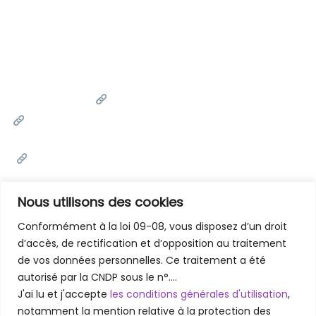
Liens Utiles
Université Cadi Ayyad
Ministère de l'Enseignement Supérieur de la Recherche
Scientifique et de l'innovation
Office National des Œuvres Universitaires Sociales et
Culturelles
Portail National de Maroc
Nous utilisons des cookies
Conformément à la loi 09-08, vous disposez d’un droit
d’accès, de rectification et d’opposition au traitement
Contactez-Nous
de vos données personnelles. Ce traitement a été
Faculté des Lettres et des Sciences Humaines - Marrakech
autorisé par la CNDP sous le n°….
Rue Amarchich, Marrakesh 40000
J'ai lu et j'accepte
les conditions générales d'utilisation
,
05 24 31 20 31 / 05 24 31 48 61
notamment la mention relative à la protection des