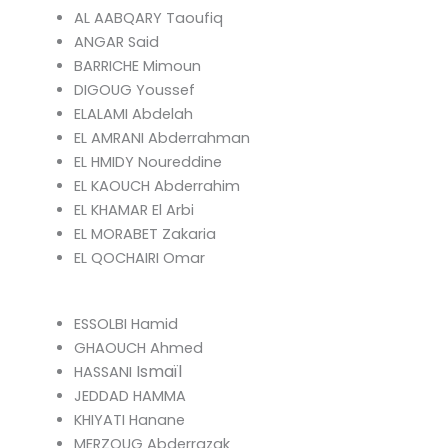
AL AABQARY Taoufiq
ANGAR Said
BARRICHE Mimoun
DIGOUG Youssef
ELALAMI Abdelah
EL AMRANI Abderrahman
EL HMIDY Noureddine
EL KAOUCH Abderrahim
EL KHAMAR El Arbi
EL MORABET Zakaria
EL QOCHAIRI Omar
ESSOLBI Hamid
GHAOUCH Ahmed
Ismaïl
HASSANI
JEDDAD HAMMA
KHIYATI Hanane
MERZOUG Abderrazak