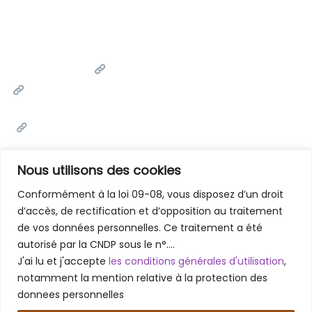
Liens Utiles
Université Cadi Ayyad
Ministère de l'Enseignement Supérieur de la Recherche
Scientifique et de l'innovation
Office National des Œuvres Universitaires Sociales et
Culturelles
Portail National de Maroc
Nous utilisons des cookies
Conformément à la loi 09-08, vous disposez d’un droit
d’accès, de rectification et d’opposition au traitement
Contactez-Nous
de vos données personnelles. Ce traitement a été
Faculté des Lettres et des Sciences Humaines - Marrakech
autorisé par la CNDP sous le n°….
Rue Amarchich, Marrakesh 40000
J'ai lu et j'accepte
les conditions générales d'utilisation
,
05 24 31 20 31 / 05 24 31 48 61
notamment la mention relative à la protection des
donnees personnelles