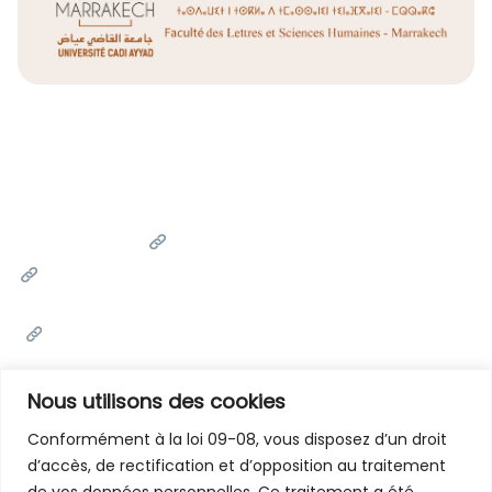
Liens Utiles
Université Cadi Ayyad
Ministère de l'Enseignement Supérieur de la Recherche
Scientifique et de l'innovation
Office National des Œuvres Universitaires Sociales et
Culturelles
Portail National de Maroc
Nous utilisons des cookies
Conformément à la loi 09-08, vous disposez d’un droit
d’accès, de rectification et d’opposition au traitement
Contactez-Nous
de vos données personnelles. Ce traitement a été