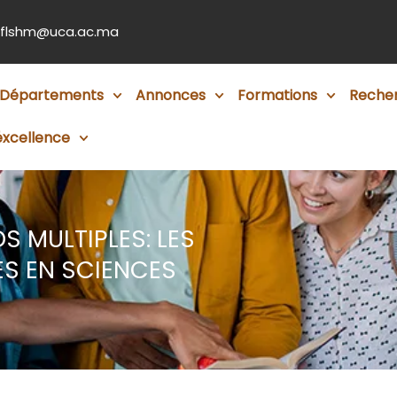
flshm@uca.ac.ma
Départements
Annonces
Formations
Reche
éxcellence
 MULTIPLES: LES
ES EN SCIENCES