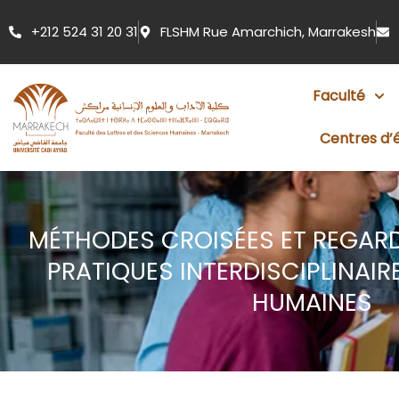
Aller
+212 524 31 20 31
FLSHM Rue Amarchich, Marrakesh
au
contenu
Faculté
Centres d’
MÉTHODES CROISÉES ET REGARDS
PRATIQUES INTERDISCIPLINAIR
HUMAINES