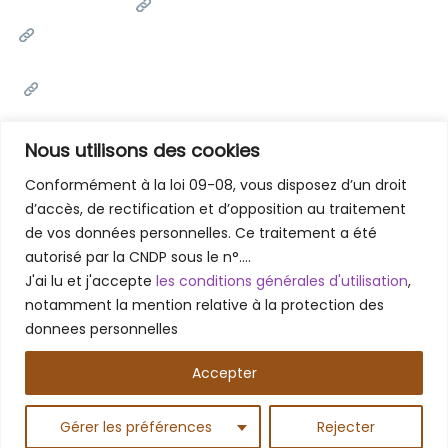
Université Cadi Ayyad
Ministère de l'Enseignement Supérieur de la Recherche
Scientifique et de l'innovation
Office National des Œuvres Universitaires Sociales et
Culturelles
Portail National de Maroc
Nous utilisons des cookies
Conformément à la loi 09-08, vous disposez d’un droit
d’accès, de rectification et d’opposition au traitement
Contactez-Nous
de vos données personnelles. Ce traitement a été
Faculté des Lettres et des Sciences Humaines - Marrakech
autorisé par la CNDP sous le n°….
Rue Amarchich, Marrakesh 40000
J'ai lu et j'accepte
les conditions générales d'utilisation
,
05 24 31 20 31 / 05 24 31 48 61
notamment la mention relative à la protection des
donnees personnelles
Accepter
Copyright © 2026 – Faculté des Lettres et des Sciences
Humaines Marrakech
Gérer les préférences
Rejecter