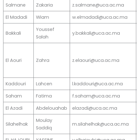
Salmane
Zakaria
z.salmane@uca.ac.ma
El Madadi
Wiam
w.elmadadi@uca.ac.ma
Youssef
Bakkali
y.bakkali@uca.ac.ma
Salah
El Aouri
Zahra
z.elaouri@uca.ac.ma
Kaddouri
Lahcen
l.kaddouri@uca.ac.ma
Saham
Fatima
f.saham@uca.ac.ma
El Azadi
Abdelouahab
elazadi@uca.ac.ma
Moulay
Silahelhak
m.silahelhak@uca.ac.ma
Saddiq