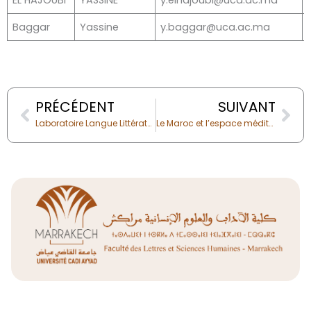
EL HAJOUBI
YASSINE
y.elhajoubi@uca.ac.ma
Baggar
Yassine
y.baggar@uca.ac.ma
Prev
Nex
PRÉCÉDENT
SUIVANT
Laboratoire Langue Littérature Médias Identités Patrimoine Culture et Tourisme
Le Maroc et l’espace méditerranée ( Histoire, culture, ressources )