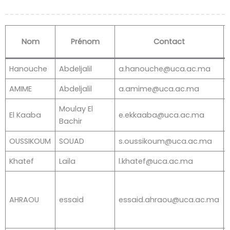
Nom
Prénom
Contact
Hanouche
Abdeljalil
a.hanouche@uca.ac.ma
AMIME
Abdeljalil
a.amime@uca.ac.ma
Moulay El
El Kaaba
e.ekkaaba@uca.ac.ma
Bachir
OUSSIKOUM
SOUAD
s.oussikoum@uca.ac.ma
Khatef
Laila
l.khatef@uca.ac.ma
AHRAOU
essaid
essaid.ahraou@uca.ac.ma