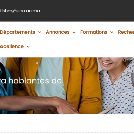
flshm@uca.ac.ma
Départements
Annonces
Formations
Reche
éxcellence
ra hablantes de