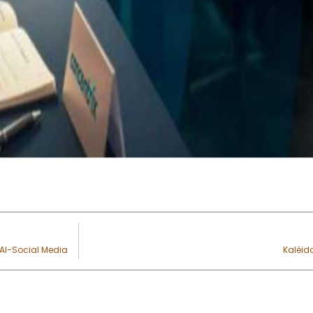
 Al-Social Media
Kaléid