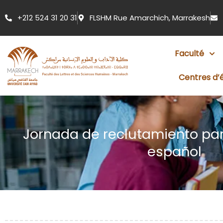
Aller
+212 524 31 20 31
FLSHM Rue Amarchich, Marrakesh
au
contenu
Faculté
Centres d’
Jornada de reclutamiento pa
español