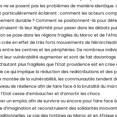
ois ne se posent pas les problèmes de manière identique
t particulièrement éclairant : comment les acteurs compr
ement durable ? Comment se positionnent-ils pour défen
uisent-ils leur légitimité pour peser dans les débats pub
on se pose dans les régions fragiles du Maroc et de l’Afr
n crée en effet de très forts mouvements de hiérarchisatio
 entre les centres et les périphéries. De nombreux indiv
ent leur vulnérabilité augmenter et sont de fait davantage
t d’autant plus fragilisés que l’Etat providence est en cris
e ce qui implique la réduction des redistributions et des p
e montée de la vulnérabilité, les communautés tendent d
iveau de résilience afin de faire face à la brutalité du 
 l’Etat cesse d’embaucher et d’amortir les chocs.
ver un emploi, afin de survivre ou encore pour faire face à 
e d’imagination et reconstruisent des solidarités innovant
aditionnelles. Le cas des tontines au Maroc et en Afrique