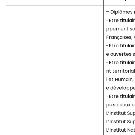
– Diplômes r
-Etre titula
ppement soci
Françaises, 
-Etre titula
e ouvertes s
-Etre titul
nt territori
l et Humain,
e développem
-Etre titula
ps sociaux et
L’Institut S
L’Institut S
L’Institut 