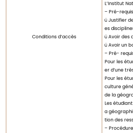
L’Institut N
– Pré-requis
ü Justifier 
es disciplin
Conditions d’accès
ü Avoir des
ü Avoir un b
– Pré- requi
Pour les étud
er d’une trè
Pour les étu
culture géné
de la géogr
Les étudiant
a géographie
tion des re
– Procédures