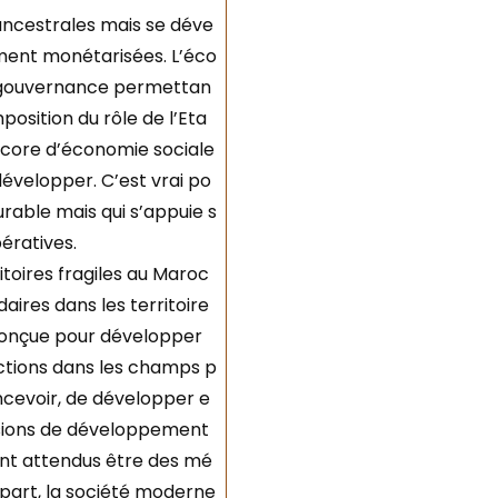
ancestrales mais se déve
ment monétarisées. L’éco
de gouvernance permettan
position du rôle de l’Eta
ncore d’économie sociale
développer. C’est vrai po
rable mais qui s’appuie s
ératives.
itoires fragiles au Maroc
ires dans les territoire
 conçue pour développer
nctions dans les champs p
oncevoir, de développer e
ssions de développement
sont attendus être des mé
 part, la société moderne