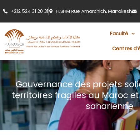
Aller
+212 524 31 20 31
FLSHM Rue Amarchich, Marrakesh
au
contenu
Faculté
Centres d’
Gouvernance des projets soli
territoires fragiles au Maroc e
saharienne