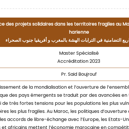
 des projets solidaires dans les territoires fragiles au M
harienne
يع التضامنية في الترابات الهشة بالمغرب و أفريقيا جنوب الصحراء
Master Spécialisé
Accréditation 2023
Pr. Said Boujrouf
issement de la mondialisation et l’ouverture de l’ensem
 que des pays émergents se traduit par des avancées e
i de très fortes tensions pour les populations les plus v
toires les plus fragiles. Au Maroc, les politiques d’ouvertur
es accords de libre-échange avec l’Europe, les Etats-Un
 et africains mettent l’économie marocaine en compétit