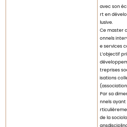
avec son éc
rt en dévelo
lusive.
Ce master a
onnels inte
e services co
L’objectif p
développemen
treprises so
isations col
(association
Par sa dimen
nnels ayant 
rticulièreme
de la sociol
ansdisciplin