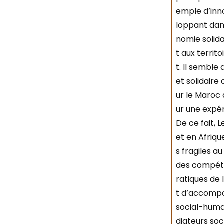
emple d’inno
loppant dan
nomie solid
t aux territ
t. Il sembl
et solidaire
ur le Maroc 
ur une expér
De ce fait, 
et en Afriqu
s fragiles 
des compéte
ratiques de 
t d’accompa
social-humai
diateurs soc