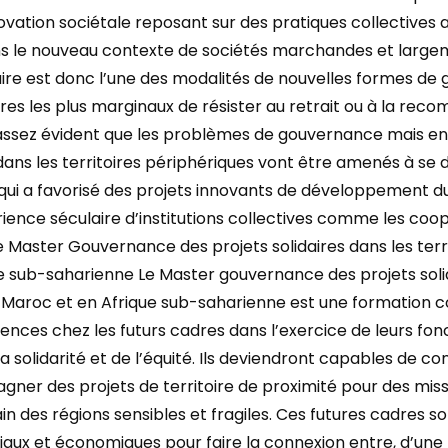
vation sociétale reposant sur des pratiques collectives 
s le nouveau contexte de sociétés marchandes et large
aire est donc l’une des modalités de nouvelles formes 
oires les plus marginaux de résister au retrait ou à la recom
e assez évident que les problèmes de gouvernance mais e
 dans les territoires périphériques vont être amenés à se 
qui a favorisé des projets innovants de développement du
ience séculaire d’institutions collectives comme les coop
Le Master Gouvernance des projets solidaires dans les terr
e sub-saharienne Le Master gouvernance des projets solida
au Maroc et en Afrique sub-saharienne est une formation
nces chez les futurs cadres dans l’exercice de leurs fo
la solidarité et de l’équité. Ils deviendront capables de c
gner des projets de territoire de proximité pour des mi
n des régions sensibles et fragiles. Ces futures cadres 
iaux et économiques pour faire la connexion entre, d’une