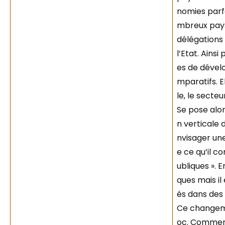
nomies parfo
mbreux pays,
délégations 
l’Etat. Ain
es de dével
mparatifs. E
le, le secte
Se pose alor
n verticale 
nvisager un
e ce qu’il c
ubliques ». E
ques mais il
és dans des 
Ce changeme
oc. Comment 