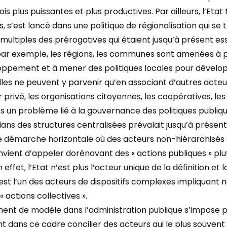
is plus puissantes et plus productives. Par ailleurs, l’Etat 
 s’est lancé dans une politique de régionalisation qui se 
multiples des prérogatives qui étaient jusqu’à présent es
si par exemple, les régions, les communes sont amenées 
oppement et à mener des politiques locales pour dévelo
lles ne peuvent y parvenir qu’en associant d’autres acteu
ur privé, les organisations citoyennes, les coopératives, les
s un problème lié à la gouvernance des politiques publiqu
dans des structures centralisées prévalait jusqu’à présent,
e démarche horizontale où des acteurs non-hiérarchisés 
onvient d’appeler dorénavant des « actions publiques » plu
n effet, l’Etat n’est plus l’acteur unique de la définition et
 est l’un des acteurs de dispositifs complexes impliquan
« actions collectives ».
nt de modèle dans l’administration publique s’impose p
dans ce cadre concilier des acteurs qui le plus souvent 