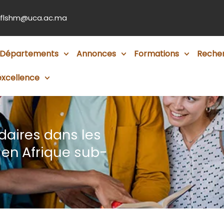
flshm@uca.ac.ma
Départements
Annonces
Formations
Reche
éxcellence
daires dans les
t en Afrique sub-