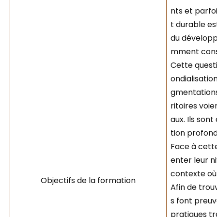
nts et parf
t durable es
du développ
mment constr
Cette questi
ondialisatio
gmentations
ritoires voi
aux. Ils son
tion profond
Face à cett
enter leur n
contexte où
Objectifs de la formation
Afin de trou
s font preuv
pratiques tr