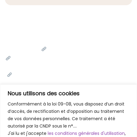
Liens Utiles
Université Cadi Ayyad
Ministère de l'Enseignement Supérieur de la Recherche
Scientifique et de l'innovation
Office National des Œuvres Universitaires Sociales et
Culturelles
Portail National de Maroc
Nous utilisons des cookies
Conformément à la loi 09-08, vous disposez d’un droit
d’accès, de rectification et d’opposition au traitement
Contactez-Nous
de vos données personnelles. Ce traitement a été
Faculté des Lettres et des Sciences Humaines - Marrakech
autorisé par la CNDP sous le n°….
Rue Amarchich, Marrakesh 40000
J'ai lu et j'accepte
les conditions générales d'utilisation
,