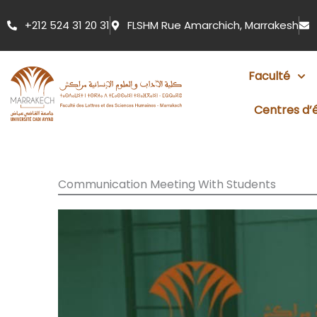
Aller
+212 524 31 20 31
FLSHM Rue Amarchich, Marrakesh
au
contenu
Faculté
Centres d’
Communication Meeting With Students