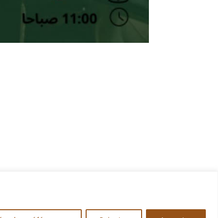
s
tres et des Sciences
rakech Rue Amarchich,
00
05 24 31 48 61