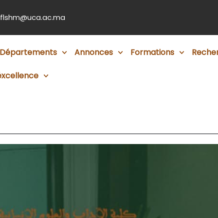
flshm@uca.ac.ma
Départements
Annonces
Formations
Reche
éxcellence