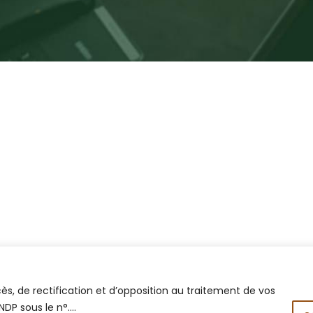
 Utiles
Contactez-Nou
Faculté des Let
Humaines - Mar
iversité Cadi Ayyad
Marrakesh 400
nistère de l'Enseignement Supérieur
05 24 31 20 31 / 
a Recherche Scientifique et de
ovation
fice National des Œuvres
rsitaires Sociales et Culturelles
rtail National de Maroc
s, de rectification et d’opposition au traitement de vos
NDP sous le n°….