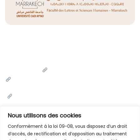
Liens Utiles
Université Cadi Ayyad
Ministère de l'Enseignement Supérieur de la Recherche
Scientifique et de l'innovation
Office National des Œuvres Universitaires Sociales et
Culturelles
Portail National de Maroc
Nous utilisons des cookies
Conformément à la loi 09-08, vous disposez d’un droit
d’accès, de rectification et d’opposition au traitement
Contactez-Nous