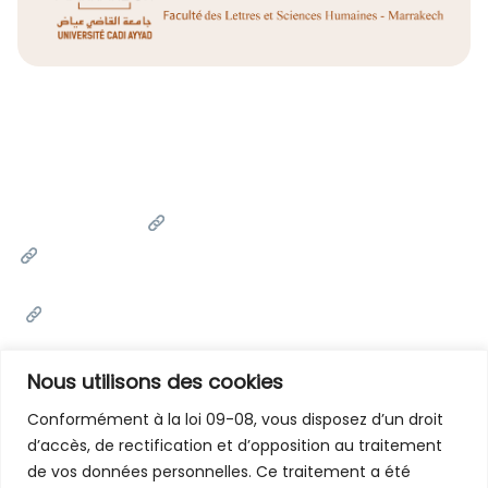
Liens Utiles
Université Cadi Ayyad
Ministère de l'Enseignement Supérieur de la Recherche
Scientifique et de l'innovation
Office National des Œuvres Universitaires Sociales et
Culturelles
Portail National de Maroc
Nous utilisons des cookies
Conformément à la loi 09-08, vous disposez d’un droit
d’accès, de rectification et d’opposition au traitement
Contactez-Nous
de vos données personnelles. Ce traitement a été