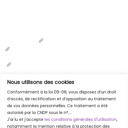
Liens Utiles
Université Cadi Ayyad
Ministère de l'Enseignement Supérieur de la Recherche
Scientifique et de l'innovation
Office National des Œuvres Universitaires Sociales et
Culturelles
Portail National de Maroc
Nous utilisons des cookies
Conformément à la loi 09-08, vous disposez d’un droit
d’accès, de rectification et d’opposition au traitement
Contactez-Nous
de vos données personnelles. Ce traitement a été
Faculté des Lettres et des Sciences Humaines - Marrakech
autorisé par la CNDP sous le n°….
Rue Amarchich, Marrakesh 40000
J'ai lu et j'accepte
les conditions générales d'utilisation
,
05 24 31 20 31 / 05 24 31 48 61
notamment la mention relative à la protection des