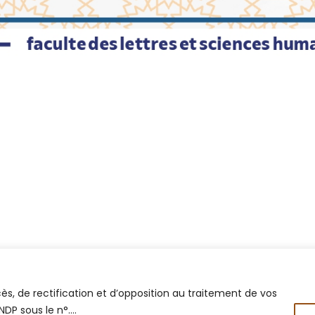
 Utiles
Contactez-Nou
Faculté des Let
Humaines - Mar
iversité Cadi Ayyad
Marrakesh 400
nistère de l'Enseignement Supérieur
05 24 31 20 31 / 
a Recherche Scientifique et de
ovation
fice National des Œuvres
rsitaires Sociales et Culturelles
rtail National de Maroc
s, de rectification et d’opposition au traitement de vos
NDP sous le n°….