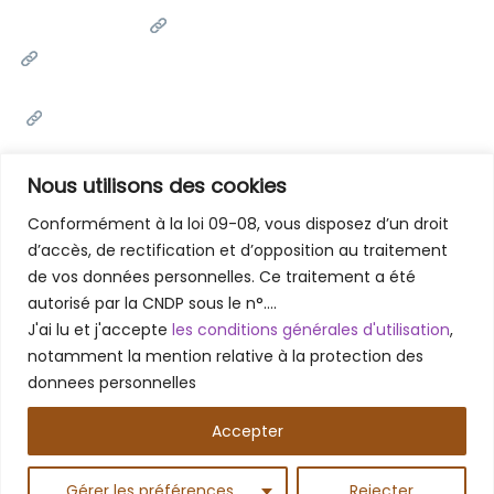
Université Cadi Ayyad
Ministère de l'Enseignement Supérieur de la Recherche
Scientifique et de l'innovation
Office National des Œuvres Universitaires Sociales et
Culturelles
Portail National de Maroc
Nous utilisons des cookies
Conformément à la loi 09-08, vous disposez d’un droit
d’accès, de rectification et d’opposition au traitement
Contactez-Nous
de vos données personnelles. Ce traitement a été
Faculté des Lettres et des Sciences Humaines - Marrakech
autorisé par la CNDP sous le n°….
Rue Amarchich, Marrakesh 40000
J'ai lu et j'accepte
les conditions générales d'utilisation
,
05 24 31 20 31 / 05 24 31 48 61
notamment la mention relative à la protection des
donnees personnelles
Accepter
Copyright © 2026 – Faculté des Lettres et des Sciences
Humaines Marrakech
Gérer les préférences
Rejecter