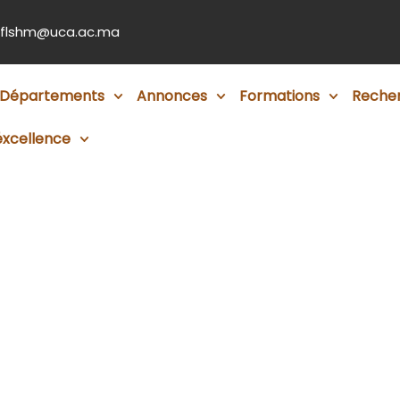
flshm@uca.ac.ma
Départements
Annonces
Formations
Reche
éxcellence