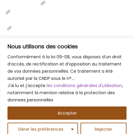
Université Cadi Ayyad
Ministère de l'Enseignement Supérieur de la Recherche
Scientifique et de l'innovation
Office National des Œuvres Universitaires Sociales et
Culturelles
Portail National de Maroc
Nous utilisons des cookies
Conformément à la loi 09-08, vous disposez d’un droit
d’accès, de rectification et d’opposition au traitement
Contactez-Nous
de vos données personnelles. Ce traitement a été
Faculté des Lettres et des Sciences Humaines - Marrakech
autorisé par la CNDP sous le n°….
Rue Amarchich, Marrakesh 40000
J'ai lu et j'accepte
les conditions générales d'utilisation
,
05 24 31 20 31 / 05 24 31 48 61
notamment la mention relative à la protection des
donnees personnelles
Accepter
Copyright © 2026 – Faculté des Lettres et des Sciences
Humaines Marrakech
Gérer les préférences
Rejecter