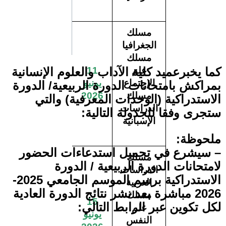
مسلك
الجغرافيا
مسلك
كما يخبرعميد كلية الآداب والعلوم الإنسانية
علم
11
الإجتماع
يونيو
بمراكش ب
امتحانات الدورة الربيعية/ الدورة
مسلك
2026
الاستدراكية (الوحدات المعرفية) والتي
الدراسات
ستجرى وفقا للجدولة التالية:
الإسبانية
ملحوظة:
– سيشرع في تحميل استدعاءات الحضور
مسلك
لامتحانات الدورة الربيعية / الدورة
الدراسات
الاستدراكية
برسم الموسم الجامعي 2025-
العربية
2026 مباشرة بعد نشر نتائج الدورة العادية
مسلك
15
لكل تكوين
عبر الرابط التالي:
علم
يونيو
النفس