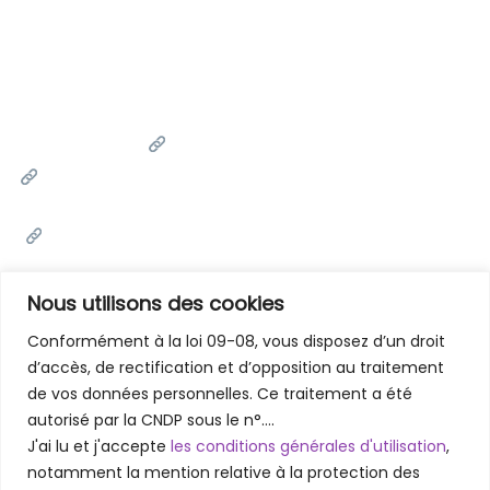
Liens Utiles
Université Cadi Ayyad
Ministère de l'Enseignement Supérieur de la Recherche
Scientifique et de l'innovation
Office National des Œuvres Universitaires Sociales et
Culturelles
Portail National de Maroc
Nous utilisons des cookies
Conformément à la loi 09-08, vous disposez d’un droit
d’accès, de rectification et d’opposition au traitement
Contactez-Nous
de vos données personnelles. Ce traitement a été
Faculté des Lettres et des Sciences Humaines - Marrakech
autorisé par la CNDP sous le n°….
Rue Amarchich, Marrakesh 40000
J'ai lu et j'accepte
les conditions générales d'utilisation
,
05 24 31 20 31 / 05 24 31 48 61
notamment la mention relative à la protection des