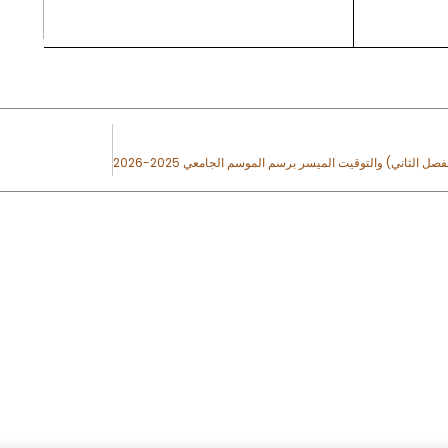
 Utiles
Contactez-Nou
Faculté des Let
Humaines - Mar
iversité Cadi Ayyad
Marrakesh 400
nistère de l'Enseignement Supérieur
05 24 31 20 31 / 
a Recherche Scientifique et de
ovation