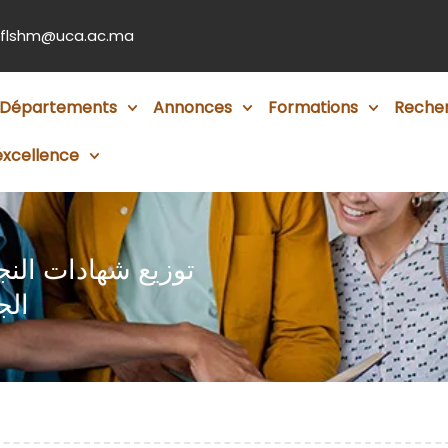
flshm@uca.ac.ma
Départements
Annonces
Formations
Reche
éxcellence
توزيع شهادات النج
الجامع