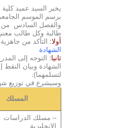
يخبر السيد عميد كلية 
والفصل السادس من الس
طالبة وكل طالب معني:
أولا
التأكد من جاهزية :
الشهادة
ثانيا
التوجه إلى المدرج رقم 1 مصحوبا ببطاقة الطالب والبطاقة ا (
الشهادة وبيان النقط إ)
لتسلمهما).
و
سيشرع في توزيع شه:
المسلك
– مسلك الدراسات
الإنجليزية