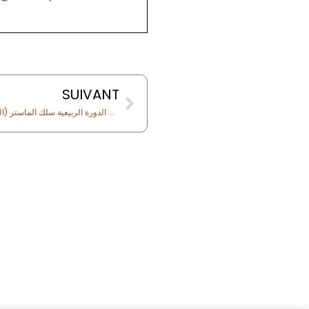
Next
SUIVANT
نهاية دروس الدورة الربيعية سلك الماستر (الفصل الثاني) والتوقيت الميسر برسم الموسم الجامعي 2025-2026
s
tres et des Sciences
rakech Rue Amarchich,
00
05 24 31 48 61