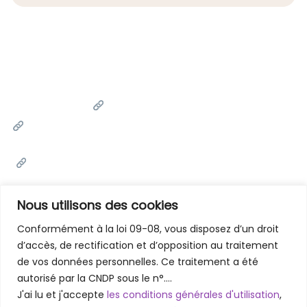
Liens Utiles
Université Cadi Ayyad
Ministère de l'Enseignement Supérieur de la Recherche
Scientifique et de l'innovation
Office National des Œuvres Universitaires Sociales et
Culturelles
Portail National de Maroc
Nous utilisons des cookies
Conformément à la loi 09-08, vous disposez d’un droit
d’accès, de rectification et d’opposition au traitement
Contactez-Nous
de vos données personnelles. Ce traitement a été
Faculté des Lettres et des Sciences Humaines - Marrakech
autorisé par la CNDP sous le n°….
Rue Amarchich, Marrakesh 40000
J'ai lu et j'accepte
les conditions générales d'utilisation
,