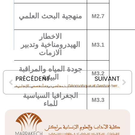
منهجية البحث العلمي
M2.7
الاخطار
الهيدرومناخية وتدبير
M3.1
الازمات
جودة المياه والمراقبة
Prev
Nex
M3.2
البيئية
PRÉCÉDENT
SUIVANT
Géomatique et Gestion territoriale
لائحة المترشحين المدعوين لاجتياز المرحلة الثانية لمباراة توظيف أستاذ محاضر درجة أ تخصص: الإنجليزية
الجغرافيا السياسية
M3.3
للماء
الإبداعات والحكامة
الفصل
M3.4
المائية والترابية
الثالث