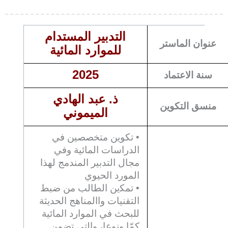
التدبير المستدام
عنوان الماستر
للموارد المائية
2025
سنة الاعتماد
ذ. عبد الهادي
منسق التكوين
الميموني
• تكوين متخصصين في
الدراسات المائية وفي
مجال التدبير المندمج لهذا
المورد الحيوي
• ﺗﻤﻜين اﻟﻄﺎﻟﺐ ﻣﻦ ﺿﺒﻂ
اﻟﺘﻘﻨﻴﺎت واالمناهج الحدﻳﺜﺔ
للبحث في الموارد المائية
كمّا ونوعا، واﻟتى ﺗﻀﻤﻦ