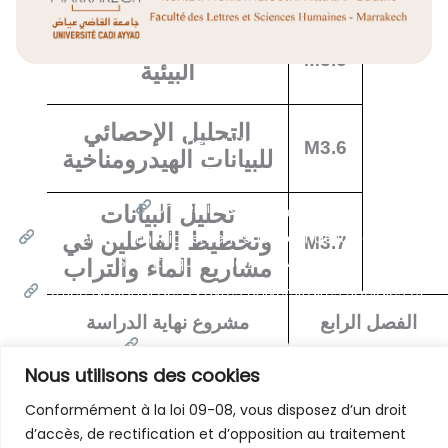
القانون والتشريعات
M3.5
البيئية
التحليل الإحصائي
Liens Utiles
M3.6
للبيانات الهيدرومناخية
Université Cadi Ayyad
تحليل البيانات
Ministère de l'Enseignement Supérieur de la Recherche
وتخطيط الفاعلين في
M3.7
Scientifique et de l'innovation
مشاريع الماء والتراب
Office National des Œuvres Universitaires Sociales et
Culturelles
الفصل الرابع
مشروع نهاية الدراسة
Portail National de Maroc
Nous utilisons des cookies
Conformément à la loi 09-08, vous disposez d’un droit
Contactez-Nous
d’accès, de rectification et d’opposition au traitement