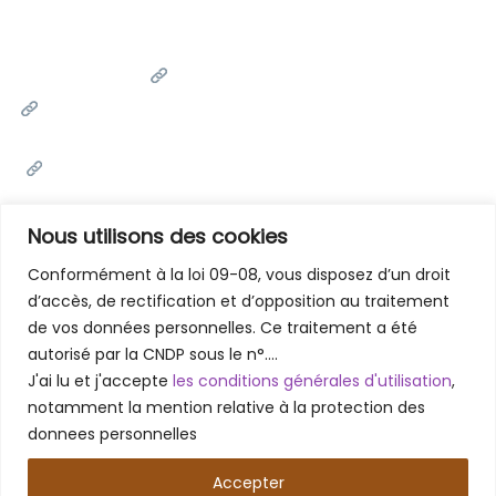
Liens Utiles
Université Cadi Ayyad
Ministère de l'Enseignement Supérieur de la Recherche
Scientifique et de l'innovation
Office National des Œuvres Universitaires Sociales et
Culturelles
Portail National de Maroc
Nous utilisons des cookies
Conformément à la loi 09-08, vous disposez d’un droit
d’accès, de rectification et d’opposition au traitement
Contactez-Nous
de vos données personnelles. Ce traitement a été
Faculté des Lettres et des Sciences Humaines - Marrakech
autorisé par la CNDP sous le n°….
Rue Amarchich, Marrakesh 40000
J'ai lu et j'accepte
les conditions générales d'utilisation
,
05 24 31 20 31 / 05 24 31 48 61
notamment la mention relative à la protection des
donnees personnelles
Accepter
Copyright © 2026 – Faculté des Lettres et des Sciences