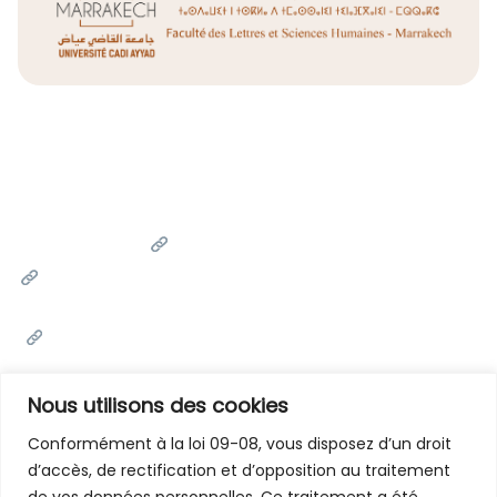
Liens Utiles
Université Cadi Ayyad
Ministère de l'Enseignement Supérieur de la Recherche
Scientifique et de l'innovation
Office National des Œuvres Universitaires Sociales et
Culturelles
Portail National de Maroc
Nous utilisons des cookies
Conformément à la loi 09-08, vous disposez d’un droit
d’accès, de rectification et d’opposition au traitement
Contactez-Nous
de vos données personnelles. Ce traitement a été