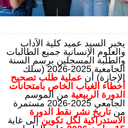
يخبر السيد عميد كلية الآداب
والعلوم الإنسانية جميع الطالبات
والطلبة المسجلين برسم السنة
الجامعية 2025-2026 (سلك
الإجازة) أن
عملية طلب تصحيح
أخطاء الغياب الخاص بامتحانات
الدورة الربيعية
من الموسم
الجامعي 2025-2026 مستمرة
من
تاريخ نشر نقط الدورة
الاستدراكية لكل تكوين
إلى غاية