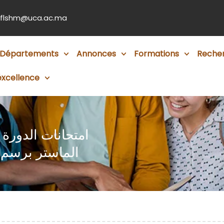
flshm@uca.ac.ma
Départements
Annonces
Formations
Reche
éxcellence
امتحانات الدورة
الماستر برسم المو